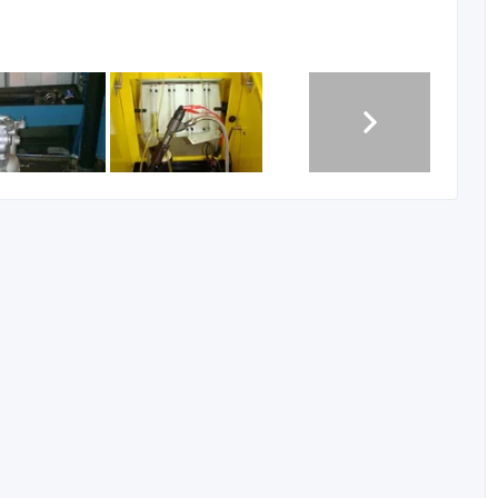
вной аппаратуры : ТНВД , форсунок , насос форсунок ,