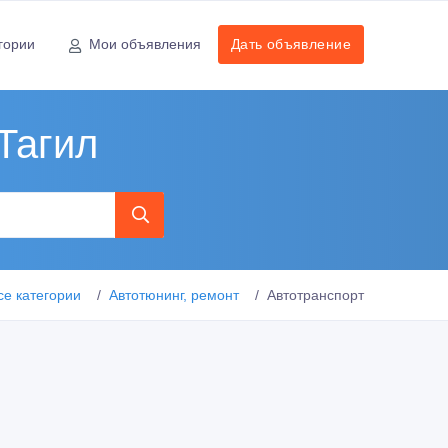
гории
Мои объявления
Дать объявление
Тагил
се категории
Автотюнинг, ремонт
Автотранспорт