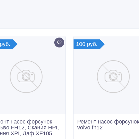
руб.
100 руб.
онт насос форсунок
Ремонт насос форсуно
ьво FH12, Скания HPI,
volvo fh12
ния XPI, Даф XF105,
/05/2017 13:00
15/04/2017 12:44
тотюнинг, ремонт
Автотюнинг, ремонт
ссия, Нижний Тагил
Россия, Нижний Тагил