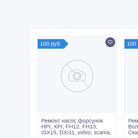
100 руб.
100 
Ремонт насос форсунок
Рем
HPI, XPI, FH12, FH13,
Вол
ISX15, DXI11, volvo, scania,
Ска
12/05/2017 13:01
12
Автотюнинг, ремонт
Ав
Россия, Нижний Тагил
Ро